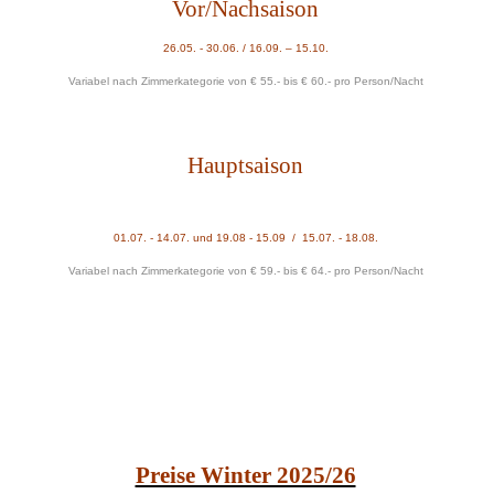
Vor/Nachsaison
26.05. -
30
.06. / 1
6
.09. –
15.
10.
Variabel nach Zimmerkategorie von € 55.- bis € 60.- pro Person/Nacht
Hauptsaison
0
1
.0
7
. -
14
.07. und
19
.0
8
-
1
5
.09
/
15
.07. -
18
.0
8
.
Variabel nach Zimmerkategorie von € 59.- bis € 64.- pro Person/Nacht
Preise Winter 2025/26