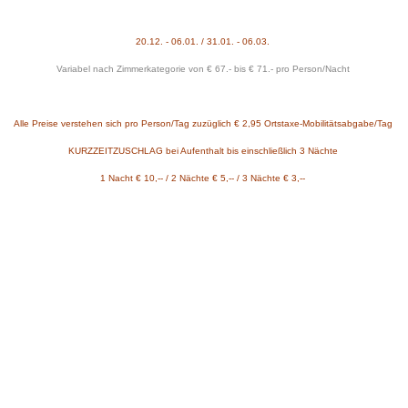
20.12. -
06
.01. / 31.0
1
. - 06.0
3
.
Variabel nach Zimmerkategorie von € 67.- bis € 71.- pro Person/Nacht
Alle Preise verstehen sich pro Person/Tag zuzüglich € 2,95 Ortstaxe-Mobilitätsabgabe/Tag
KURZZEITZUSCHLAG bei Aufenthalt bis einschließlich 3 Nächte
1 Nacht €
10
,-- / 2 Nächte € 5,-- / 3 Nächte €
3
,--