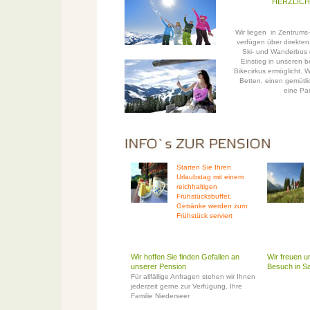
HERZLIC
Wir liegen in Zentrums
verfügen über direkte
Ski- und Wanderbus 
Einstieg in unseren 
Bikecirkus ermöglicht. 
Betten, einen gemütl
eine Par
Starten Sie Ihren
Urlaubstag mit einem
reichhaltigen
Frühstücksbuffet.
Getränke werden zum
Frühstück serviert
Wir hoffen Sie finden Gefallen an
Wir freuen u
unserer Pension
Besuch in S
Für allfällige Anfragen stehen wir Ihnen
jederzeit gerne zur Verfügung.
Ihre
Familie Niederseer